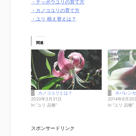
・テッポウユリの育て方
・カノコユリの育て方
・ユリ 植え替えは？
関連
カノコユリとは？
ネパレン
2020年3月31日
2014年8月20
In “ユリ 品種”
In “ユリ 品種”
スポンサードリンク