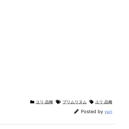
ユリ 品種
プリムリヌム
ユリ 品種
Posted by
yuri