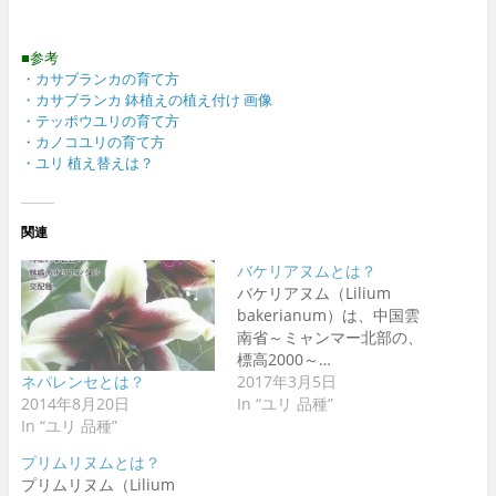
■参考
・カサブランカの育て方
・カサブランカ 鉢植えの植え付け 画像
・テッポウユリの育て方
・カノコユリの育て方
・ユリ 植え替えは？
関連
バケリアヌムとは？
バケリアヌム（Lilium
bakerianum）は、中国雲
南省～ミャンマー北部の、
標高2000～…
ネパレンセとは？
2017年3月5日
2014年8月20日
In “ユリ 品種”
In “ユリ 品種”
プリムリヌムとは？
プリムリヌム（Lilium