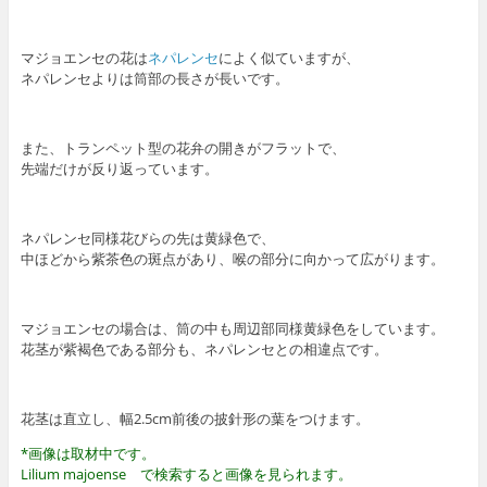
マジョエンセの花は
ネパレンセ
によく似ていますが、
ネパレンセよりは筒部の長さが長いです。
また、トランペット型の花弁の開きがフラットで、
先端だけが反り返っています。
ネパレンセ同様花びらの先は黄緑色で、
中ほどから紫茶色の斑点があり、喉の部分に向かって広がります。
マジョエンセの場合は、筒の中も周辺部同様黄緑色をしています。
花茎が紫褐色である部分も、ネパレンセとの相違点です。
花茎は直立し、幅2.5cm前後の披針形の葉をつけます。
*画像は取材中です。
Lilium majoense で検索すると画像を見られます。