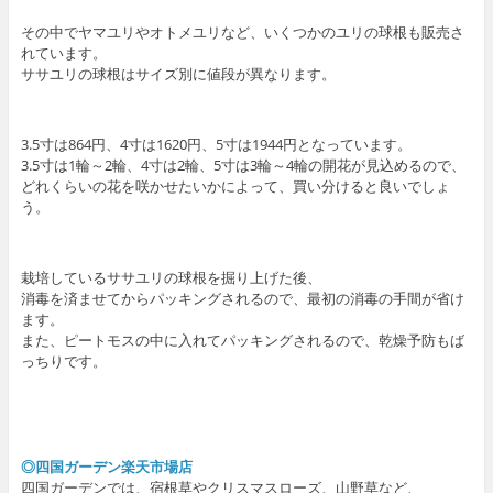
その中でヤマユリやオトメユリなど、いくつかのユリの球根も販売さ
れています。
ササユリの球根はサイズ別に値段が異なります。
3.5寸は864円、4寸は1620円、5寸は1944円となっています。
3.5寸は1輪～2輪、4寸は2輪、5寸は3輪～4輪の開花が見込めるので、
どれくらいの花を咲かせたいかによって、買い分けると良いでしょ
う。
栽培しているササユリの球根を掘り上げた後、
消毒を済ませてからパッキングされるので、最初の消毒の手間が省け
ます。
また、ピートモスの中に入れてパッキングされるので、乾燥予防もば
っちりです。
◎四国ガーデン楽天市場店
四国ガーデンでは、宿根草やクリスマスローズ、山野草など、