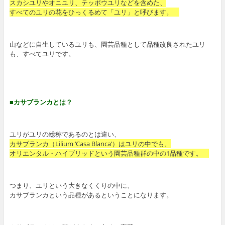
スカシユリやオニユリ、テッポウユリなどを含めた、
すべてのユリの花をひっくるめて「ユリ」と呼びます。
山などに自生しているユリも、園芸品種として品種改良されたユリ
も、すべてユリです。
■カサブランカとは？
ユリがユリの総称であるのとは違い、
カサブランカ（Lilium ‘Casa Blanca’）はユリの中でも、
オリエンタル・ハイブリッドという園芸品種群の中の1品種です。
つまり、ユリという大きなくくりの中に、
カサブランカという品種があるということになります。