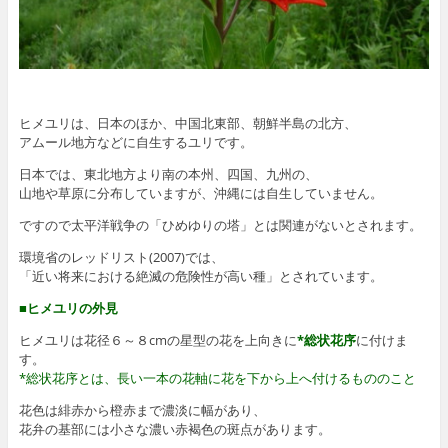
ヒメユリは、日本のほか、中国北東部、朝鮮半島の北方、
アムール地方などに自生するユリです。
日本では、東北地方より南の本州、四国、九州の、
山地や草原に分布していますが、沖縄には自生していません。
ですので太平洋戦争の「ひめゆりの塔」とは関連がないとされます。
環境省のレッドリスト(2007)では、
「近い将来における絶滅の危険性が高い種」とされています。
■ヒメユリの外見
ヒメユリは花径６～８cmの星型の花を上向きに
*総状花序
に付けま
す。
*総状花序とは、長い一本の花軸に花を下から上へ付けるもののこと
花色は緋赤から橙赤まで濃淡に幅があり、
花弁の基部には小さな濃い赤褐色の斑点があります。