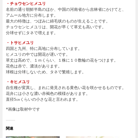
・チョウセンヒメユリ
名前の通り朝鮮半島のほか、中国の河南省から吉林省にかけてと、
アムール地方に分布します。
最大の特徴は、つぼみに綿毛状のものが生えることです。
チョウセンヒメユリは、開花が早くて草丈も高いです。
分球せずにタネで増えます。
・トサヒメユリ
四国と九州、特に高地に分布しています。
ヒメユリの中では開花が遅いです。
草丈は高めで、１ｍくらい、１株に１０数輪の花をつけます。
花色は赤で、濃淡があります。
球根は分球しないため、タネで繁殖します。
・キヒメユリ
自生種が変異し、まれに発見される黄色い花を咲かせるものです。
花弁には小さな濃い赤褐色の模様があります。
直径5㎝くらいの小さな花と言われます。
*画像は取材中です
関連