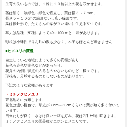
生育の良いものでは、１株に１０輪以上の花を咲かせます。
茎は細く、淡緑色～緑色で直立し、葉は幅３～７mm、
長さ５～１０cmの線形ないし広い線形です。
葉は披針形で、たくさんの葉が互い違いに生える互生です。
草丈は品種、変種によって40～100cmと、差があります。
球根は小球性でりん片の数も少なく、木子もほとんど着きません
■ヒメユリの変種
自生している地域によって多くの変種があり、
花色も赤色や黄色などがあったり、
花弁の内側に斑点の入るものやないものなど、様々です。
球根も、分球するものとしないものがあります。
下記のような変種があります
・ミチノクヒメユリ
東北地方に分布します。
花色は濃い橙色で、草丈が30cm～60cmくらいで葉が短く多く付いて
います。
日当たりが良く、水はけ良い土壌を好み、花は7月上旬に咲きます。
ミチノクヒメユリの園芸種がニホンヒメユリです。