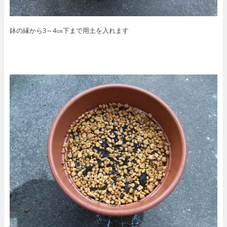
鉢の縁から3～4㎝下まで用土を入れます