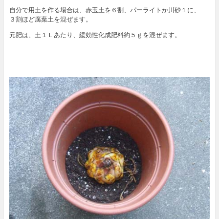
自分で用土を作る場合は、赤玉土を６割、パーライトか川砂１に、
３割ほど腐葉土を混ぜます。
元肥は、土１Ｌあたり、緩効性化成肥料約５ｇを混ぜます。